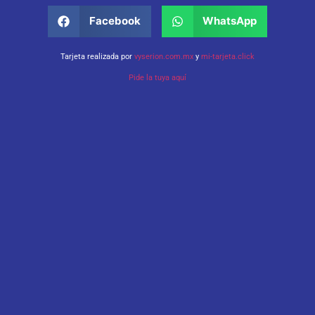
Facebook
WhatsApp
Tarjeta realizada por
vyserion.com.mx
y
mi-tarjeta.click
Pide la tuya aquí